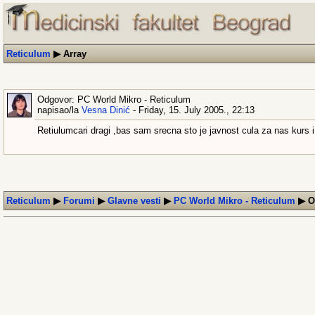
Reticulum
▶
Array
Odgovor: PC World Mikro - Reticulum
napisao/la
Vesna Dinić
- Friday, 15. July 2005., 22:13
Retiulumcari dragi ,bas sam srecna sto je javnost cula za nas kurs i
Reticulum
▶
Forumi
▶
Glavne vesti
▶
PC World Mikro - Reticulum
▶
Od