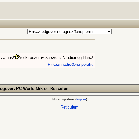
 za nas!
Veliki pozdrav za sve iz Vladicinog Hana!
Prikaži nadređenu poruku
govor: PC World Mikro - Reticulum
Niste prijavljeni. (
Prijava
)
Reticulum