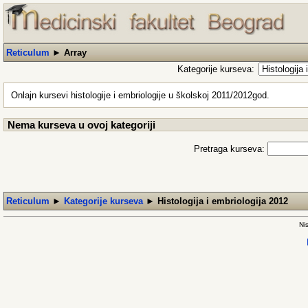
Reticulum
►
Array
Kategorije kurseva:
Onlajn kursevi histologije i embriologije u školskoj 2011/2012god.
Nema kurseva u ovoj kategoriji
Pretraga kurseva:
Reticulum
►
Kategorije kurseva
►
Histologija i embriologija 2012
Nis